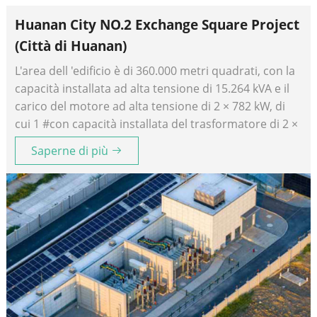
Huanan City NO.2 Exchange Square Project
(Città di Huanan)
L'area dell 'edificio è di 360.000 metri quadrati, con la
capacità installata ad alta tensione di 15.264 kVA e il
carico del motore ad alta tensione di 2 × 782 kW, di
cui 1 #con capacità installata del trasformatore di 2 ×
1, 250 kVA +2 × 1, 600 kVA +2 × 2000 kVA, 2 #con
Saperne di più
capacità installata del trasformatore di 4 × 1, 000 kVA
Il modello del trasformatore applicato al progetto è
SCB12 10/0.