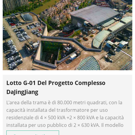
Lotto G-01 Del Progetto Complesso
DaJingJiang
L'area della trama è di 80.000 metri quadrati, con la
capacità installata del trasformatore per uso
residenziale di 4 × 500 kVA +2 × 800 kVA e la capacità
installata per uso pubblico di 2 × 630 kVA. Il modello
del trasformatore applicato al progetto è SCB12 10/0.