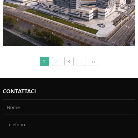
1
2
3
›
››
CONTATTACI