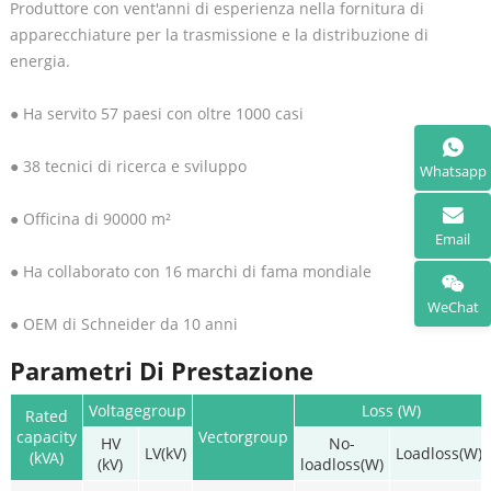
Produttore con vent'anni di esperienza nella fornitura di
apparecchiature per la trasmissione e la distribuzione di
energia.
● Ha servito 57 paesi con oltre 1000 casi
● 38 tecnici di ricerca e sviluppo
Whatsapp
● Officina di 90000 m²
Email
● Ha collaborato con 16 marchi di fama mondiale
WeChat
● OEM di Schneider da 10 anni
Parametri Di Prestazione
Voltagegroup
Loss (W)
Rated
capacity
Vectorgroup
HV
No-
LV(kV)
Loadloss(W)
(kVA)
(kV)
loadloss(W)