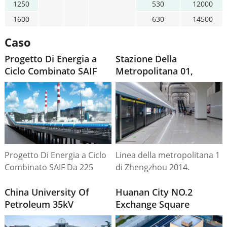
1250
530
12000
1600
630
14500
Caso
Progetto Di Energia a
Stazione Della
Ciclo Combinato SAIF
Metropolitana 01,
Da 225 MW, Pakistan
Zhengzhou, 2014
Progetto Di Energia a Ciclo
Linea della metropolitana 1
Combinato SAIF Da 225
di Zhengzhou 2014.
MW, Pakistan.
China University Of
Huanan City NO.2
Petroleum 35kV
Exchange Square
Switchgear Progetto di
Project (Città di