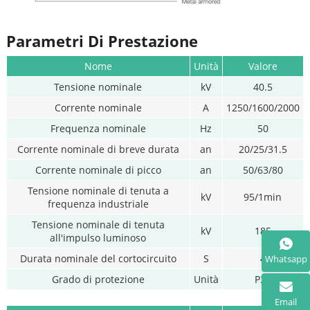
Parametri Di Prestazione
Nome
Unità
Valore
Tensione nominale
kV
40.5
Corrente nominale
A
1250/1600/2000
Frequenza nominale
Hz
50
Corrente nominale di breve durata
an
20/25/31.5
Corrente nominale di picco
an
50/63/80
Tensione nominale di tenuta a
kV
95/1min
frequenza industriale
Tensione nominale di tenuta
kV
185
all'impulso luminoso
Durata nominale del cortocircuito
S
4
Whatsapp
Grado di protezione
Unità
P3X
Email