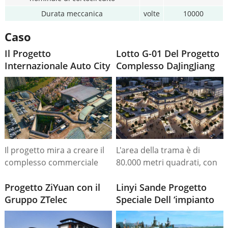
Durata meccanica
volte
10000
Caso
Il Progetto
Lotto G-01 Del Progetto
Internazionale Auto City
Complesso DaJingJiang
Il progetto mira a creare il
L'area della trama è di
complesso commerciale
80.000 metri quadrati, con
automobilistico più
la capacità installata del
professionale nel nord di
Progetto ZiYuan con il
trasformatore per uso
Linyi Sande Progetto
Jiangsu con la più grande
Gruppo ZTelec
residenziale di 4 × 500 kVA
Speciale Dell ‘impianto
scala e le funzioni più
+2 × 800 kVA e la capacità
Di Acciaio
complete, influenzando e
installata per uso pubblico