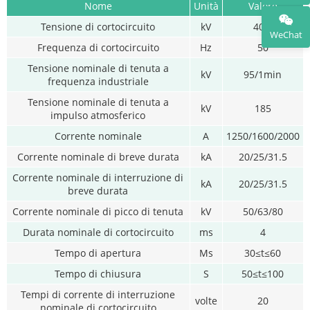
Nome
Unità
Valore
Tensione di cortocircuito
kV
40.5
WeChat
Frequenza di cortocircuito
Hz
50
Tensione nominale di tenuta a
kV
95/1min
frequenza industriale
Tensione nominale di tenuta a
kV
185
impulso atmosferico
Corrente nominale
A
1250/1600/2000
Corrente nominale di breve durata
kA
20/25/31.5
Corrente nominale di interruzione di
kA
20/25/31.5
breve durata
Corrente nominale di picco di tenuta
kV
50/63/80
Durata nominale di cortocircuito
ms
4
Tempo di apertura
Ms
30≤t≤60
Tempo di chiusura
S
50≤t≤100
Tempi di corrente di interruzione
volte
20
nominale di cortocircuito