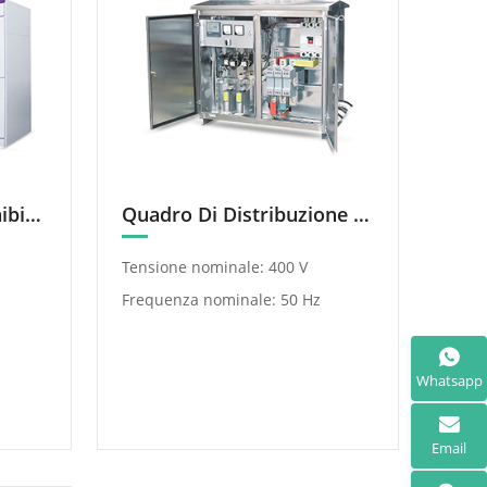
Quadro Elettrico Estraibile a Bassa Tensione GCK
Quadro Di Distribuzione Integrato JP (Compensazione/Controllo/Illuminazione Terminali)
Tensione nominale: 400 V
Frequenza nominale: 50 Hz
Whatsapp
Email