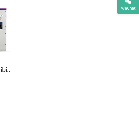
WeChat
Quadro Elettrico Estraibile a Bassa Tensione GCS