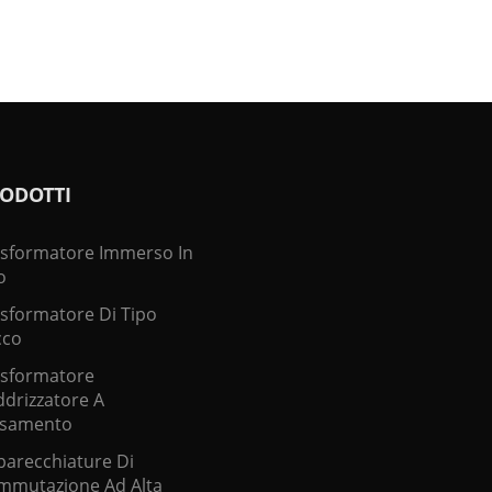
ODOTTI
asformatore Immerso In
o
sformatore Di Tipo
cco
asformatore
drizzatore A
asamento
arecchiature Di
mmutazione Ad Alta