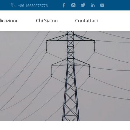
+86-16650273776
licazione
Chi Siamo
Contattaci