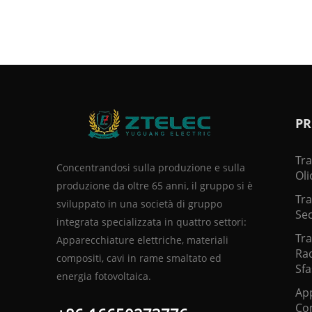
PR
Tr
Concentrandosi sulla produzione e sulla
Oli
produzione da oltre 65 anni, il gruppo si è
Tra
sviluppato in una società di gruppo
Se
integrata specializzata in quattro settori:
Tr
Apparecchiature elettriche, materiali
Rad
compositi, cavi in rame smaltato ed
Sf
energia fotovoltaica.
App
Co